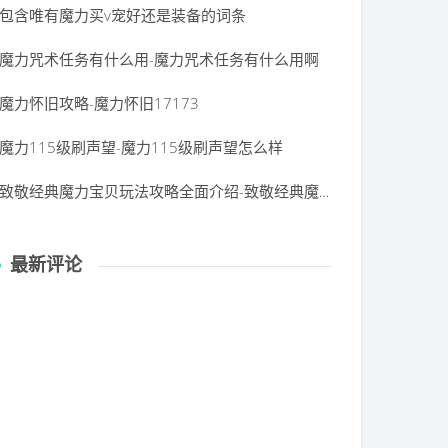
包含唯有魔力买v宠好还是装备的词条
魔力咒术任务有什么用-魔力咒术任务有什么用啊
魔力怀旧攻略-魔力怀旧17173
魔力115级刷声望-魔力115级刷声望怎么样
致敬经典魔力宝贝玩法攻略全面介绍-致敬经典魔力宝贝玩法攻略全面介绍视频
最新评论