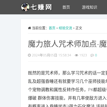
Skip to main content
首页
游戏知识
当前位置：
首页
»
经验交流
» 正文
魔力旅人咒术师加点-
2024年05月05日 15:58:34
1923
0
既然的是咒术师，那么学习咒术的话一定
乱及超强昏睡还有就要学习几个巫师技能
个宠物调教和属性反转作任务，PK都超级
爆破 群体伤害技能，并有几率使敌方进入
有概率进入昏睡状态3强力石化魔法 该技