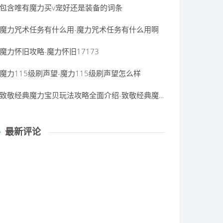
包含唯有魔力买v宠好还是装备的词条
魔力咒术任务有什么用-魔力咒术任务有什么用啊
魔力怀旧攻略-魔力怀旧17173
魔力115级刷声望-魔力115级刷声望怎么样
致敬经典魔力宝贝玩法攻略全面介绍-致敬经典魔力宝贝玩法攻略全面介绍视频
最新评论